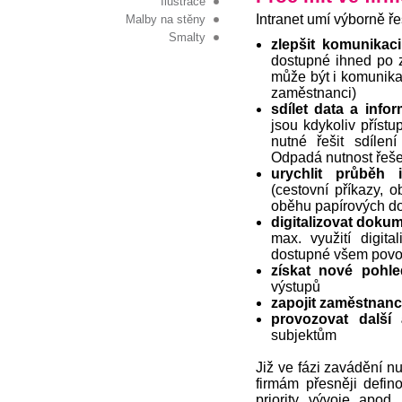
Ilustrace
Intranet umí výborně ře
Malby na stěny
Smalty
zlepšit komunikaci
dostupné ihned po 
může být i komunika
zaměstnanci)
sdílet data a inf
jsou kdykoliv přístu
nutné řešit sdílen
Odpadá nutnost řeše
urychlit průběh 
(cestovní příkazy, 
oběhu papírových d
digitalizovat doku
max. využití digit
dostupné všem povo
získat nové pohle
výstupů
zapojit zaměstnanc
provozovat další 
subjektům
Již ve fázi zavádění nu
firmám přesněji defin
priority vývoje apod