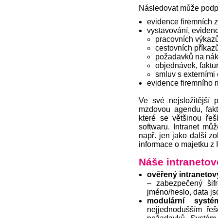
Následovat může podpo
evidence firemních 
vystavování, evidenc
pracovních výkazů
cestovních příkazů
požadavků na náku
objednávek, faktur
smluv s externími 
evidence firemního 
Ve své nejsložitější
mzdovou agendu, fakt
které se většinou ře
softwaru. Intranet můž
např. jen jako další zo
informace o majetku z I
Náše intranetové
ověřený intraneto
– zabezpečený šifr
jméno/heslo, data j
modulární systé
nejjednodušším řeš