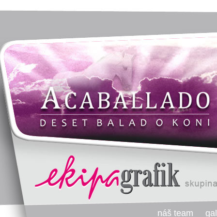
náš team
gal