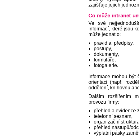
zajišťuje jejich jednozn
Co může intranet u
Ve své nejjednodušš
informací, které jsou 
může jednat o:
pravidla, předpisy,
postupy,
dokumenty,
formuláře,
fotogalerie.
Informace mohou být č
orientaci (např. rozd
oddělení, knihovnu apo
Dalším rozšířením mo
provozu firmy:
přehled a evidence
telefonní seznam,
organizační struktura
přehled nástupů/odc
výplatní pásky zamě